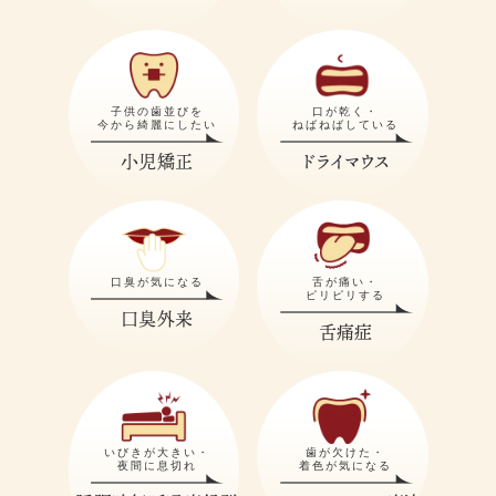
子供の歯並びを
口が乾く・
今から綺麗にしたい
ねばねばしている
小児矯正
ドライマウス
口臭が気になる
舌が痛い・
ピリピリする
口臭外来
舌痛症
いびきが大きい・
歯が欠けた・
夜間に息切れ
着色が気になる