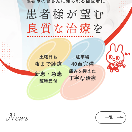
熊谷市の皆さんに頼られる歯医者に
患者様が望む
良質な治療
を
土曜日も
駐車場
夜まで診療
40台完備
痛みを抑えた
新患・急患
丁寧な治療
随時受付
News
一覧