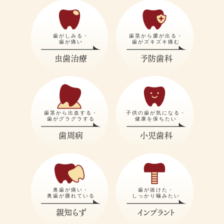
歯がしみる・
歯茎から膿が出る・
歯が痛い
歯がズキズキ痛む
虫歯治療
予防歯科
歯茎から出血する・
子供の歯が気になる・
歯がグラグラする
健康を保ちたい
歯周病
小児歯科
奥歯が痛い・
歯が抜けた・
奥歯が腫れている
しっかり噛みたい
親知らず
インプラント