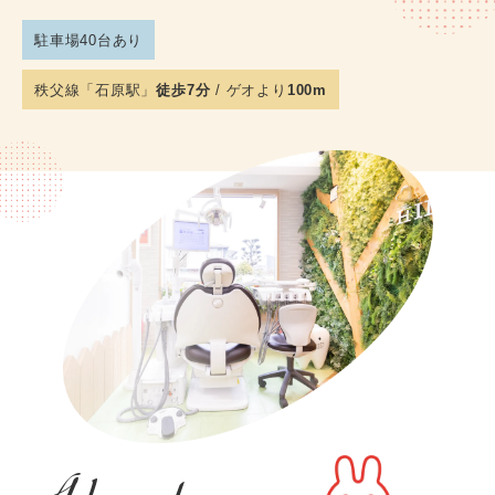
駐車場40台あり
秩父線「石原駅」
徒歩7分
/ ゲオより
100m