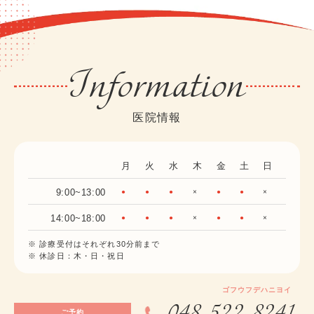
Information
医院情報
月
火
水
木
金
土
日
9:00~13:00
●
●
●
×
●
●
×
14:00~18:00
●
●
●
×
●
●
×
※ 診療受付はそれぞれ30分前まで
※ 休診日：木・日・祝日
ゴフウフデハニヨイ
048-522-8241
ご予約