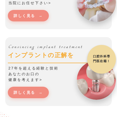
当院にお任せ下さい>
詳しく見る
→
Convincing implant treatment
インプラントの正解を
口腔外科専
門医在籍！
27年を超える経験と技術
あなたのお口の
健康を考えます>
詳しく見る
→