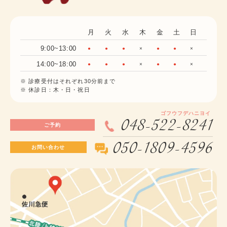
月
火
水
木
金
土
日
9:00~13:00
●
●
●
×
●
●
×
14:00~18:00
●
●
●
×
●
●
×
※ 診療受付はそれぞれ30分前まで
※ 休診日：木・日・祝日
ゴフウフデハニヨイ
048-522-8241
ご予約
050-1809-4596
お問い合わせ