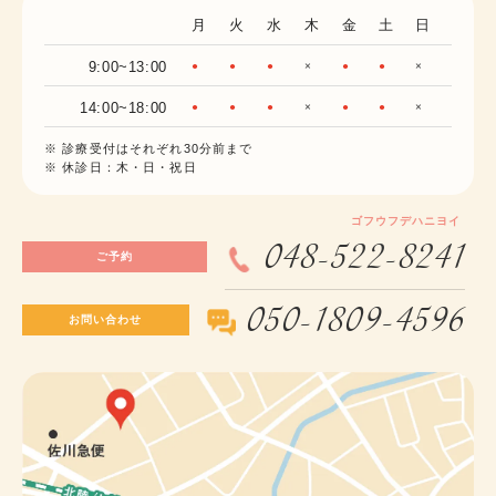
月
火
水
木
金
土
日
9:00~13:00
●
●
●
×
●
●
×
14:00~18:00
●
●
●
×
●
●
×
※ 診療受付はそれぞれ30分前まで
※ 休診日：木・日・祝日
ゴフウフデハニヨイ
048-522-8241
ご予約
050-1809-4596
お問い合わせ